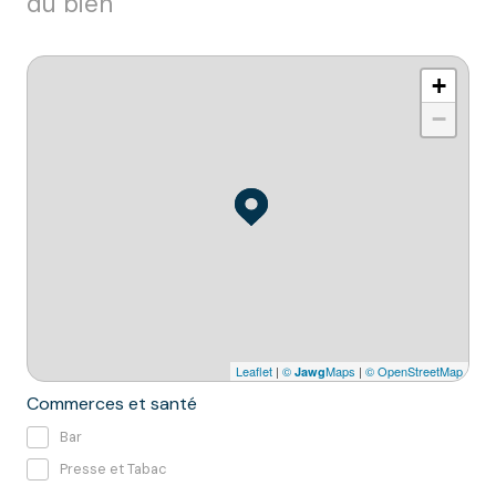
du bien
+
−
Leaflet
|
©
Maps
|
© OpenStreetMap
Jawg
Commerces et santé
Bar
Presse et Tabac