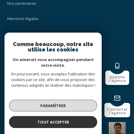
Nos partenaires
Mentions légales
Admin
Comme beaucoup, notre site
utilise les cookies
Nos honoraires
On aimerait vous accompagner pendant
Politique RGPD
votre visite.
En poursuivant, vous acceptez l'utilisation des
Appeler
cookies par ce site, afin de vous proposer des
Cookies
l'agence
contenus adaptés et réaliser des statistiques !
© 2026 | Tous droits réservés
PARAMÉTRER
Contacter
l'agence
Réalisé par
TOUT ACCEPTER
Mancini Conseil Immobilier
Agence