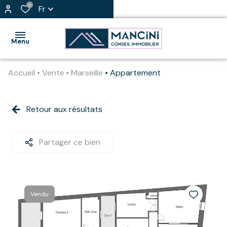
0
Fr
Menu
Accueil
Vente
Marseille
Appartement
accueil
nos
Retour aux résultats
appartement
biens
loft
l'agence
Partager ce bien
maison
j'estime
mon
immo
bien
professionnel
Vendu
vendre
immeuble