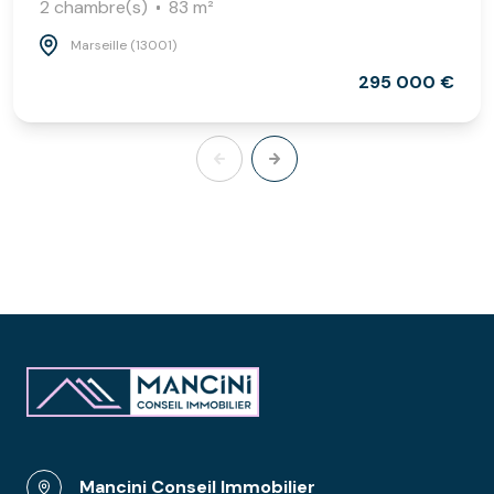
2 chambre(s)
83 m²
Marseille (13001)
295 000 €
Mancini Conseil Immobilier