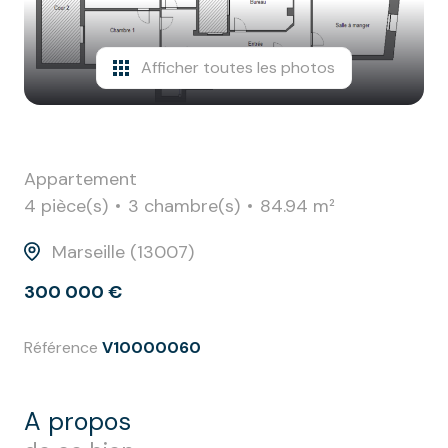
biens
vendus
Afficher toutes les photos
contact
Appartement
4 pièce(s)
3 chambre(s)
84.94 m²
Marseille (13007)
300 000 €
Référence
V10000060
a propos