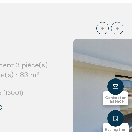
3
70.48
chambre(s)
m²
Contacter
l'agence
Estimation