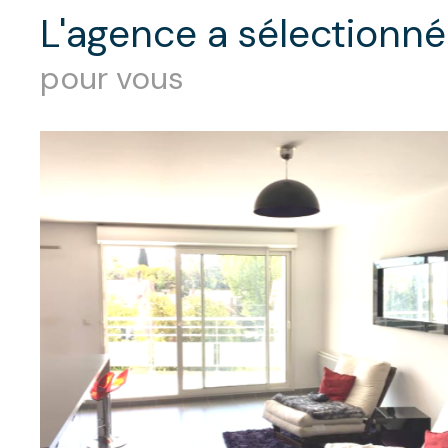
l'agence a sélectionné
pour vous
Vendu
Appartement 3 pièce(s)
2 chambre(s)
83 m²
Marseille (13001)
295 000 €