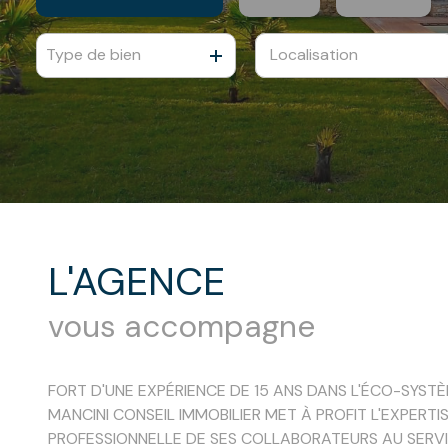
Type de bien
De l'ancien
De l'immo pro
De l'immo pro
L'AGENCE
vous accompagne
FORT D'UNE EXPÉRIENCE DE 15 ANS DANS L'ÉCO-SYSTÈ
MANCINI CONSEIL IMMOBILIER MET À PROFIT L'EXPERTI
PROFESSIONNELLE DE SES COLLABORATEURS AU SERVI