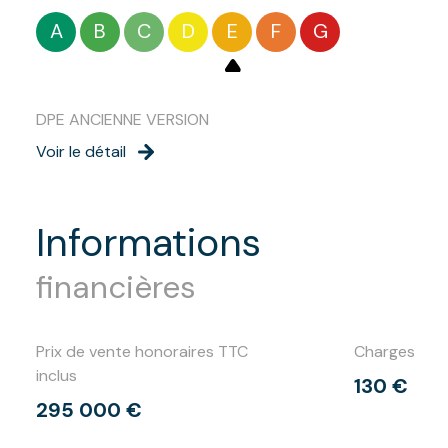
A
B
C
D
E
F
G
DPE ANCIENNE VERSION
Voir le détail
informations
financières
Prix de vente honoraires TTC
Charges
inclus
130 €
295 000 €