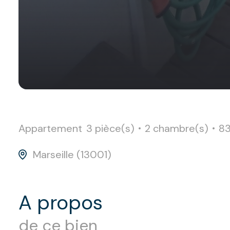
Appartement
3 pièce(s)
2 chambre(s)
83
Marseille (13001)
a propos
de ce bien