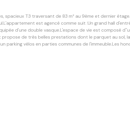
es, spacieux T3 traversant de 83 m² au 9ème et dernier étage
l.
L'appartement est agencé comme suit :
Un grand hall d'en
équipée d'une double vasque.
L'espace de vie est composé d''u
propose de très belles prestations dont le parquet au sol, la c
un parking vélos en parties communes de l'immeuble.
Les hono