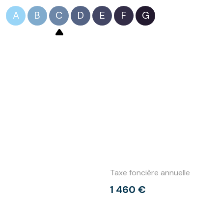
A
B
C
D
E
F
G
Taxe foncière annuelle
1 460 €