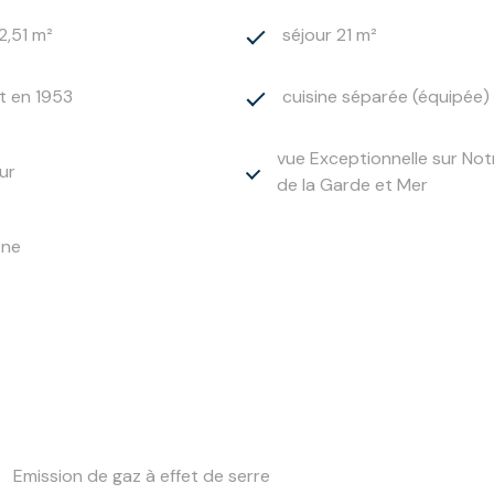
2,51 m²
séjour 21 m²
t en 1953
cuisine séparée (équipée)
vue Exceptionnelle sur No
ur
de la Garde et Mer
one
Emission de gaz à effet de serre